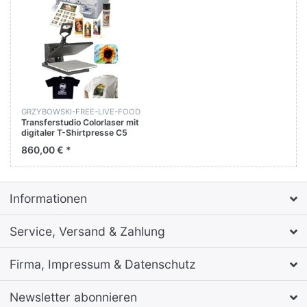
GRZYBOWSKI-FREE-LIVE-FOOD
Transferstudio Colorlaser mit
digitaler T-Shirtpresse C5
38x38 1x50 Blatt A4 T-
860,00 € *
Shirtfolien+ 1x50 Blatt
Kerzendruckfolien. Startset
Colorlaser Drucker Oki A4 +
Informationen
Service, Versand & Zahlung
Firma, Impressum & Datenschutz
Newsletter abonnieren