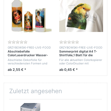
GRZYBOWSKI-FREE-LIVE-FOOD
GRZYBOWSKI-FREE-LIVE-FOOD
Abschiebefolie
Sommerprint digital A4 T-
ColorLaserdrucker Wasser-
Shirtfolie,1 Blatt für die
SlidePrint-Digital A4 klar
aktuellen Colorlaserdrucker
Abschiebe-Dekorfolie für
Für alle aktuelllen Colorkopierer
unbedruckt 1 Blatt für
verschiedensten Formen und
oder ColorDrucker mit
Modellbau, Kerzen, Keramik
Oberflächen. Das Bild wird
Wachstoner. Aus der
ab 2,55 € *
ab 0,45 € *
und Glas.-Digital
seitenrichtig aufgedruckt. Die
Kompatiblitätsliste ist ersichtlich
Transferschicht löst sich im
wie Ihr Gerättyp mit diesen
Wasser vom Papiert...
Folien schon vom...
Zuletzt angesehen