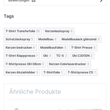
Bewertungen
0
Tags
T-Shirt Transferfolie
20
Kerzenlackspray
6
Schutzlackspray
5
Modellbau
6
Modellbaulack glänzend
5
Kerzen bedrucken
8
Modellbaufolien
5
T-Shirt Presse
5
T-Shirt Klapppresse
7
Oki
9
TC-5
2
Oki C301DN
2
T-Shirtpresse 38x38cm
5
Kerzen Colorlaserdrucker
3
Kerzen Abziehbilder
3
T-Shirtfolie
1
T-Shirtpresse C5
1
Ähnliche Produkte