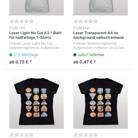
FOREVER
FOREVER
Laser Light No Cut A3 1 Blatt
Laser Transparent A4 no
für hellfarbige T-Shirts
background selbsttrennend
selbstentgitternd
für hellfarbige T-Shirts
Foever Laser Light No Cut
Forever Selbstentgitternd.
Selbstentgitternd. Aufpressen
Aufpressen mittlerer Druck bei
mittlerer Druck bei 180°C 20 sec
180°C 20 sec nach 5 sec
2-5 Werktage
sofort lieferbar
nach 5 sec abziehen.
abziehen. Nachpressen
Nachpressen maximaler Druck
maximaler Druck 30sek. Gute
ab 0,75 € *
ab 0,47 € *
30sek. Gute Feinwas...
Feinwaschfestigkeit bei...