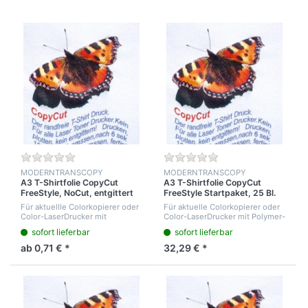
MODERNTRANSCOPY
MODERNTRANSCOPY
A3 T-Shirtfolie CopyCut
A3 T-Shirtfolie CopyCut
FreeStyle, NoCut, entgittert
FreeStyle Startpaket, 25 Bl.
sich selbst, ohne
mit ausführlicher
Für aktuellle Colorkopierer oder
Für aktuelle Colorkopierer oder
Konturschneiden
Gebrauchsanweisung
Color-LaserDrucker mit
Color-LaserDrucker mit Polymer-
Polymertoner bedrucken
oder Silikonöltoner die Kartons
sofort lieferbar
sofort lieferbar
können. Vergleichbar Laser light
250g/m² bedrucken können.
NoCut Transparent. Aus der
Aus der Liste ist ersichtlich wie
ab 0,71 € *
32,29 € *
Liste ist ersicht...
I...