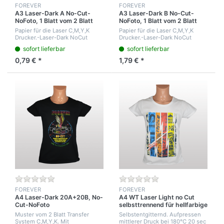
FOREVER
FOREVER
A3 Laser-Dark A No-Cut-
A3 Laser-Dark B No-Cut-
NoFoto, 1 Blatt vom 2 Blatt
NoFoto, 1 Blatt vom 2 Blatt
C,M,Y,K Druck System
C,M,Y,K Druck System
Papier für die Laser C,M,Y,K
Papier für die Laser C,M,Y,K
Drucker.-Laser-Dark NoCut
Drucker.-Laser-Dark NoCut
NoFoto holt das Toner Image
NoFoto holt das Toner Image
sofort lieferbar
sofort lieferbar
von Schriften und Grafiken aus
von Schriften und Grafiken aus
dem Drucker. Magenta
dem Drucker. Cyan
0,79 € *
1,79 € *
Rückseitendruck.
Rückseitendruck.
FOREVER
FOREVER
A4 Laser-Dark 20A+20B, No-
A4 WT Laser Light no Cut
Cut-NoFoto
selbsttrennend für hellfarbige
T-Shirts
Muster vom 2 Blatt Transfer
Selbstentgitternd. Aufpressen
System C,M,Y,K. Mit
mittlerer Druck bei 180°C 20 sec