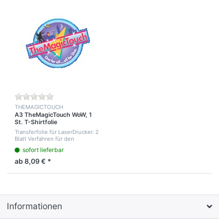
THEMAGICTOUCH
A3 TheMagicTouch WoW, 1
St. T-Shirtfolie
selbstentgitternd für dunkle
Transferfolie für LaserDrucker. 2
T-Shirts. Ideal für Logos und
Blatt Verfahren für den
Patches
entgitterten Druck von farbigen
sofort lieferbar
Motiven auf dunkle T-Shirts.
ab 8,09 € *
Informationen