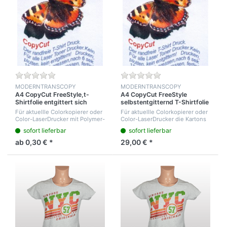
MODERNTRANSCOPY
MODERNTRANSCOPY
A4 CopyCut FreeStyle,t-
A4 CopyCut FreeStyle
Shirtfolie entgittert sich
selbstentgitternd T-Shirtfolie
selbst, ohne
Startpaket 25 Bl. mit
Für aktuellle Colorkopierer oder
Für aktuellle Colorkopierer oder
Konturschneiden, 1 Blatt Free
ausführlicher
Color-LaserDrucker mit Polymer-
Color-LaserDrucker die Kartons
Style
Gebrauchsanweisung
oder Silikonöltoner die Kartons
250g/m² bedrucken können.
sofort lieferbar
sofort lieferbar
250g/m² bedrucken können.
Aus der Liste ist ersichtlich wie
Aus der Lliste ist ersichtlich
Ihr Gerättyp reagiert.Transfer a...
ab 0,30 € *
29,00 € *
wie...