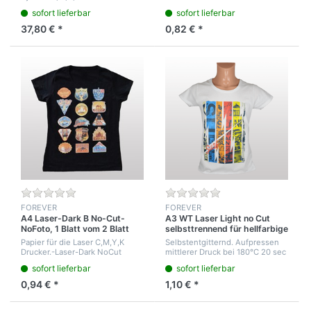
Gebrauchsanweisung. Für den
nach 5 sec abziehen.
sofort lieferbar
sofort lieferbar
entgitterten Druck auf farbige T-
Nachpressen maximaler Druck
Shirts. 30°C Waschen. Kein
30sek. Gute Feinwaschfestigkeit
37,80 € *
0,82 € *
Schleudern
bei 40°C
FOREVER
FOREVER
A4 Laser-Dark B No-Cut-
A3 WT Laser Light no Cut
NoFoto, 1 Blatt vom 2 Blatt
selbsttrennend für hellfarbige
C,M,Y,K Druck System
T-Shirt
Papier für die Laser C,M,Y,K
Selbstentgitternd. Aufpressen
Drucker.-Laser-Dark NoCut
mittlerer Druck bei 180°C 20 sec
NoFoto holt das Toner Image
nach 5 sec abziehen.
sofort lieferbar
sofort lieferbar
von Schriften und Grafiken aus
Nachpressen maximaler Druck
dem Drucker. Cyan
30sek. Gute Feinwaschfestigkeit
0,94 € *
1,10 € *
Rückseitendruck.
bei 40°C