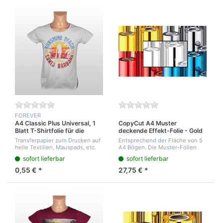
FOREVER
A4 Classic Plus Universal, 1
CopyCut A4 Muster
Blatt T-Shirtfolie für die
deckende Effekt-Folie - Gold
aktuellen Drucker
Metallic, Silber Metallic, Rot
Transferpapier zum Drucken auf
Entsprechend der Fläche von 5
Metallic, Weiß glänzend, Blau
helle Textilien, Mauspads, etc.
A4 Bögen. Die Muster-Folien
Metallic je Farbe 6
sind mit Klebestreifen befestigt.
sofort lieferbar
sofort lieferbar
Umwickelungen auf einen
Es kann dabei zu Knickungen
21cm breiten Karton.
kommen. Wir empfehlen ganze
0,55 € *
27,75 € *
Rollen z...