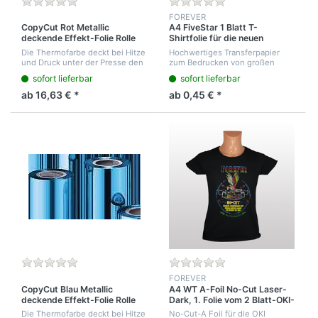
FOREVER
CopyCut Rot Metallic
A4 FiveStar 1 Blatt T-
deckende Effekt-Folie Rolle
Shirtfolie für die neuen
25cm breit 12m lang. Für
Drucker
Die Thermofarbe deckt bei Hitze
Hochwertiges Transferpapier
metallisch rot glänzendem
und Druck unter der Presse den
zum Bedrucken von großen
Druck auf alle farbigen Shirt
fertigen CopyCut Druck auf dem
genähten Textilien wie
sofort lieferbar
sofort lieferbar
´s
T-Shirt ab. Abgekühlt abziehen.
Sweatshirts, Polohemden und
Ein Druck von rotem metallisch...
Jutesäcken.
ab 16,63 € *
ab 0,45 € *
FOREVER
CopyCut Blau Metallic
A4 WT A-Foil No-Cut Laser-
deckende Effekt-Folie Rolle
Dark, 1. Folie vom 2 Blatt-OKI-
25cm breit 12m lang. Für
Weißdruck System
Die Thermofarbe deckt bei Hitze
No-Cut-A Foil für die OKI