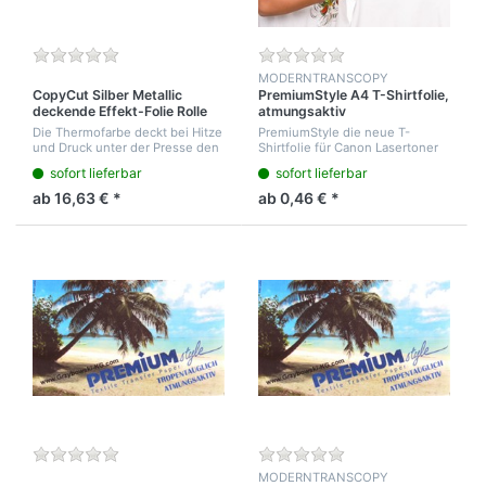
MODERNTRANSCOPY
CopyCut Silber Metallic
PremiumStyle A4 T-Shirtfolie,
deckende Effekt-Folie Rolle
atmungsaktiv
25cm breit 12m lang. Für
Die Thermofarbe deckt bei Hitze
PremiumStyle die neue T-
metallisch silber glänzendem
und Druck unter der Presse den
Shirtfolie für Canon Lasertoner
Druck auf alle farbigen Shirt
fertigen CopyCut Druck auf dem
für den Druck auf Party- und
sofort lieferbar
sofort lieferbar
´s
T-Shirt ab. Abgekühlt abziehen.
Sport-Shirts. T-Shirtpapier Beim
Ein Druck von silber metallisch...
Tanzen und beim Sport sich
ab 16,63 € *
ab 0,46 € *
wohlfühlen...
MODERNTRANSCOPY