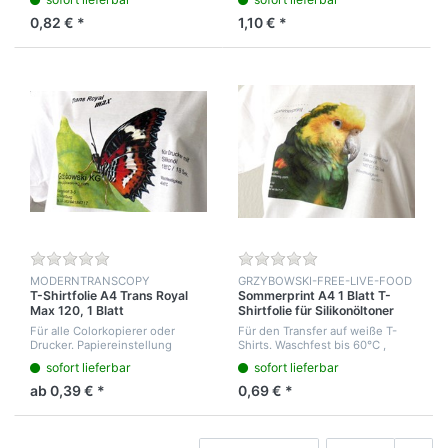
Nachpressen maximaler Druck
Nachpressen maximaler Druck
30sek. Gute Feinwaschfestigkeit
30sek. Gute Feinwaschfestigkeit
0,82 € *
1,10 € *
bei 40°C
bei 40°C
MODERNTRANSCOPY
GRZYBOWSKI-FREE-LIVE-FOOD
T-Shirtfolie A4 Trans Royal
Sommerprint A4 1 Blatt T-
Max 120, 1 Blatt
Shirtfolie für Silikonöltoner
Für alle Colorkopierer oder
Für den Transfer auf weiße T-
Drucker. Papiereinstellung
Shirts. Waschfest bis 60°C ,
:Normalpapier. Für den Transfer
weicher Griff. Läuft aus der
sofort lieferbar
sofort lieferbar
mit professionellen T-
Kassette. Der Rückseitendruck
Shirtpressen auf weiße T-Shirts.
hat ein graues Raster.
ab 0,39 € *
0,69 € *
Waschfest bis 6...
Waschfestigkeit b...