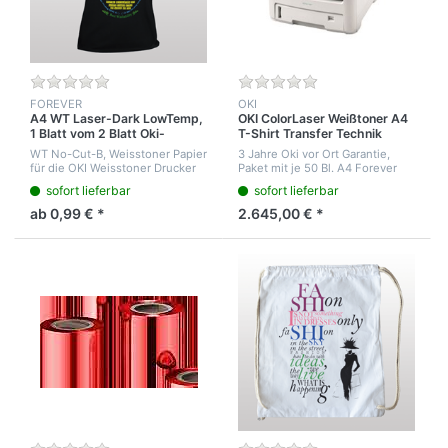
FOREVER
OKI
A4 WT Laser-Dark LowTemp,
OKI ColorLaser Weißtoner A4
1 Blatt vom 2 Blatt Oki-
T-Shirt Transfer Technik
Weißdruck System
Paket, Drucker ES7411 Wt mit
WT No-Cut-B, Weisstoner Papier
3 Jahre Oki vor Ort Garantie,
Transfermaterialien
für die OKI Weisstoner Drucker
Paket mit je 50 Bl. A4 Forever
A4 ES7411 und A3 ES9420 WT.-
Dark NoCut Laser Typ A-Foil und
sofort lieferbar
sofort lieferbar
Laser-Dark NoCut holt das Toner
50 Blatt NoCut Laser A4
Image aus dem Drucker. Grüner
Lowtemp Typ B, 100 Bl.
ab 0,99 € *
2.645,00 € *
Rü...
LaserLight...