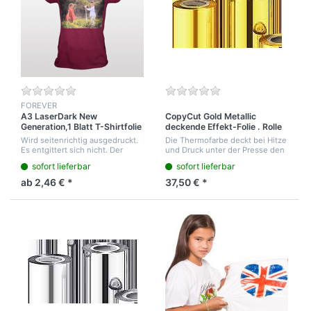
FOREVER
A3 LaserDark New
CopyCut Gold Metallic
Generation,1 Blatt T-Shirtfolie
deckende Effekt-Folie . Rolle
für die Laser Drucker
30cm-30m. Für metallisch
Wird seitenrichtig ausgedruckt.
Die Thermofarbe deckt bei Hitze
gold glänzendem Druck auf
Es entgittert sich nicht. Der
und Druck unter der Presse den
alle farbigen Shirt´s
flächige weiße Hintergrund kann
fertigen CopyCut Druck auf dem
sofort lieferbar
sofort lieferbar
vor dem Transferieren aus
T-Shirt ab. Abgekühlt abziehen.
geplottet werden oder mit der
Ein Druck von goldenem
ab 2,46 € *
37,50 € *
Scher...
metallis...