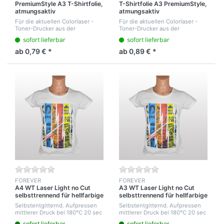
PremiumStyle A3 T-Shirtfolie,
T-Shirtfolie A3 PremiumStyle,
atmungsaktiv
atmungsaktiv
Für die aktuellen Colorlaser -
Für die aktuellen Colorlaser -
Toner-Drucker aus der
Toner-Drucker aus der
Kompalitätsliste. Transfer mit
Kompalitätsliste. Transfer mit
sofort lieferbar
sofort lieferbar
professionellen T-Shirtpressen.
professionellen T-Shirtpressen.
Für den atmungsaktiven Druck
Für den atmungsaktiven Druck
ab 0,79 € *
ab 0,89 € *
auf weiße Ba...
auf weiße Ba...
FOREVER
FOREVER
A4 WT Laser Light no Cut
A3 WT Laser Light no Cut
selbsttrennend für hellfarbige
selbsttrennend für hellfarbige
T-Shirts
T-Shirt
Selbstentgitternd. Aufpressen
Selbstentgitternd. Aufpressen
mittlerer Druck bei 180°C 20 sec
mittlerer Druck bei 180°C 20 sec
nach 5 sec abziehen.
nach 5 sec abziehen.
sofort lieferbar
sofort lieferbar