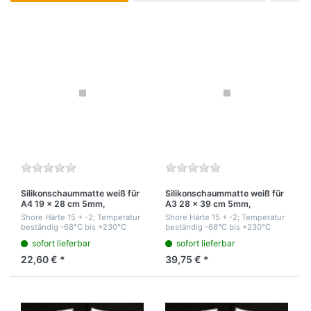
Silikonschaummatte weiß für
Silikonschaummatte weiß für
A4 19 x 28 cm 5mm,
A3 28 x 39 cm 5mm,
verhindert Druckränder des
verhindert Druckränder
Shore Härte 15 + -2; Temperatur
Shore Härte 15 + -2; Temperatur
Papiers beim Heißpressen.
beständig -68°C bis +230°C
beständig -68°C bis +230°C
sofort lieferbar
sofort lieferbar
22,60 € *
39,75 € *