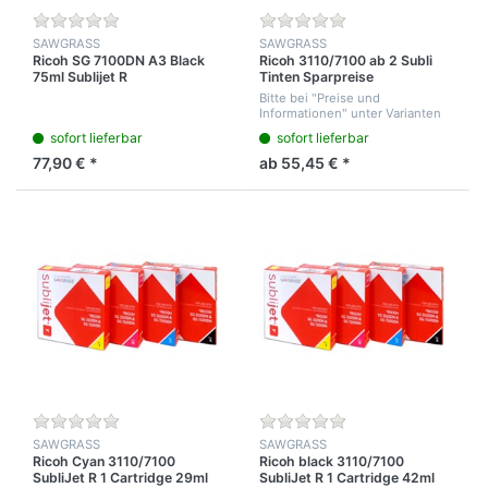
SAWGRASS
SAWGRASS
Ricoh SG 7100DN A3 Black
Ricoh 3110/7100 ab 2 Subli
75ml Sublijet R
Tinten Sparpreise
Bitte bei "Preise und
Informationen" unter Varianten
die Tinten Farben angeben.
sofort lieferbar
sofort lieferbar
!!ACHTUNG noch einmal in
diesen Artikel gehen und die
77,90 € *
ab 55,45 € *
zweite Tintenfarbe aus...
SAWGRASS
SAWGRASS
Ricoh Cyan 3110/7100
Ricoh black 3110/7100
SubliJet R 1 Cartridge 29ml
SubliJet R 1 Cartridge 42ml