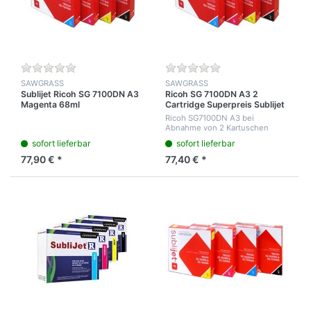
SAWGRASS
SAWGRASS
Sublijet Ricoh SG 7100DN A3
Ricoh SG 7100DN A3 2
Magenta 68ml
Cartridge Superpreis Sublijet
R
Ricoh SG7100DN A3 bei
Abnahme von 2 Kartuschen
berechnen wir den jeweiligen
sofort lieferbar
sofort lieferbar
Rabatt Preis bei den
Einzelkartuschen Füllung der
77,90 € *
77,40 € *
Tinte Cyan 68 ml, Magenta 68...