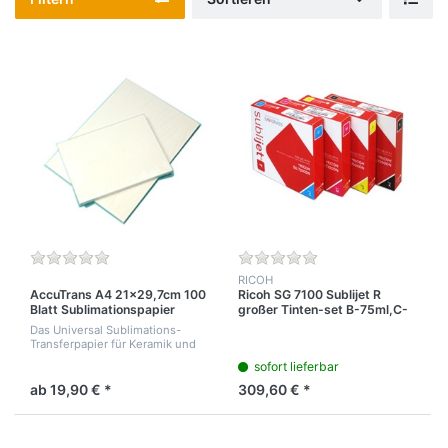
RICOH
AccuTrans A4 21x29,7cm 100
Ricoh SG 7100 Sublijet R
Blatt Sublimationspapier
großer Tinten-set B-75ml,C-
68ml,M-68ml-Y68ml
Das Universal Sublimations-
Transferpapier für Keramik und
Active
sofort lieferbar
Textilien.Sublimationspapier
TexPrint R für Ricoh Gelsprinter
ab 19,90 € *
309,60 € *
2100, 3300, 3350, 3110 und
Saw...