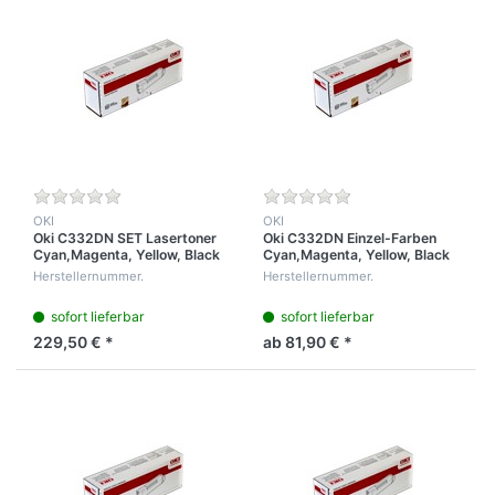
OKI
OKI
Oki C332DN SET Lasertoner
Oki C332DN Einzel-Farben
Cyan,Magenta, Yellow, Black
Cyan,Magenta, Yellow, Black
Original ColorToner Kartusche
Original LaserToner Kartusche
Herstellernummer.
Herstellernummer.
für 1.500 Seiten
für 1.500 Seiten
sofort lieferbar
sofort lieferbar
229,50 € *
ab 81,90 € *