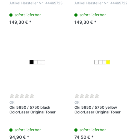
Kartusche für 5.000 Seiten
Kartusche für 5.000 Seiten
Artikel Hersteller Nr.: 44469723
Artikel Hersteller Nr.: 44469722
5% Tonerdichte
5% Tonerdichte
sofort lieferbar
sofort lieferbar
149,30 € *
149,30 € *
OKI
OKI
Oki 5650 / 5750 black
Oki 5650 / 5750 yellow
ColorLaser Original Toner
ColorLaser Original Toner
Kartusche für 10.000 Seiten
Kartusche für 2.000 Seiten
bei 5% Tonerdichte
bei 5% Tonerdichte
sofort lieferbar
sofort lieferbar
94,90 € *
74,50 € *