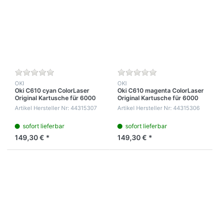
OKI
OKI
Oki C610 cyan ColorLaser
Oki C610 magenta ColorLaser
Original Kartusche für 6000
Original Kartusche für 6000
Seiten
Seiten
Artikel Hersteller Nr: 44315307
Artikel Hersteller Nr: 44315306
sofort lieferbar
sofort lieferbar
149,30 € *
149,30 € *