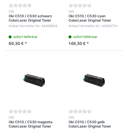
OKI
OKI
Oki C510 / C530 schwarz
Oki C510 / C530 cyan
ColorLaser Original Toner
ColorLaser Original Toner
Kartusche für 5.000 Seiten
Kartusche für 5.000 Seiten
Artikel Hersteller Nr: 44469804
Artikel Hersteller Nr.: 44469724
5% Tonerdichte
5% Tonerdichte
sofort lieferbar
sofort lieferbar
69,30 € *
149,30 € *
OKI
OKI
Oki C510 / C530 magenta
Oki C510 / C530 gelb
ColorLaser Original Toner
ColorLaser Original Toner