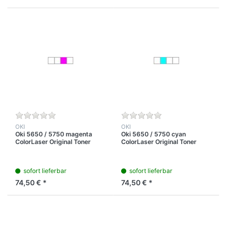
OKI
OKI
Oki 5650 / 5750 magenta
Oki 5650 / 5750 cyan
ColorLaser Original Toner
ColorLaser Original Toner
Kartusche fürSeiten bei 5%
Kartusche für 2.000 Seiten
Tonerdichte
bei 5% Tonerdichte
sofort lieferbar
sofort lieferbar
74,50 € *
74,50 € *