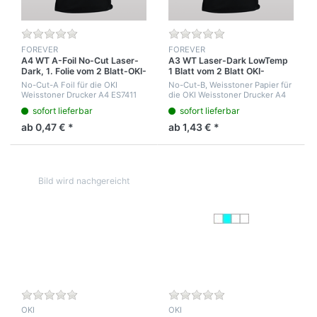
FOREVER
FOREVER
A4 WT A-Foil No-Cut Laser-
A3 WT Laser-Dark LowTemp
Dark, 1. Folie vom 2 Blatt-OKI-
1 Blatt vom 2 Blatt OKI-
Weißdruck System
Weißdruck System
No-Cut-A Foil für die OKI
No-Cut-B, Weisstoner Papier für
Weisstoner Drucker A4 ES7411
die OKI Weisstoner Drucker A4
und A3 ES9420 WT / ES8432
ES7411 und A3 ES9420 WT.-
sofort lieferbar
sofort lieferbar
Laser-Dark NoCut holt das Toner
Laser-Dark NoCut Low-Temp B,
Image aus dem Drucker.
9500095020 ergibt den
ab 0,47 € *
ab 1,43 € *
freigestellten we...
OKI
OKI