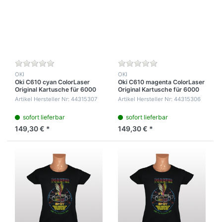
OKI
OKI
Oki C610 cyan ColorLaser
Oki C610 magenta ColorLaser
Original Kartusche für 6000
Original Kartusche für 6000
Seiten
Seiten
Artikel Hersteller Nr: 44315307
Artikel Hersteller Nr: 44315306
sofort lieferbar
sofort lieferbar
149,30 € *
149,30 € *