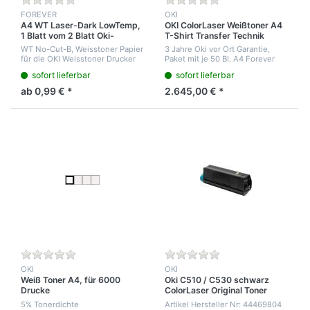
FOREVER
OKI
A4 WT Laser-Dark LowTemp,
OKI ColorLaser Weißtoner A4
1 Blatt vom 2 Blatt Oki-
T-Shirt Transfer Technik
Weißdruck System
Paket, Drucker ES7411 Wt mit
WT No-Cut-B, Weisstoner Papier
3 Jahre Oki vor Ort Garantie,
Transfermaterialien
für die OKI Weisstoner Drucker
Paket mit je 50 Bl. A4 Forever
A4 ES7411 und A3 ES9420 WT.-
Dark NoCut Laser Typ A-Foil und
sofort lieferbar
sofort lieferbar
Laser-Dark NoCut holt das Toner
50 Blatt NoCut Laser A4
Image aus dem Drucker. Grüner
Lowtemp Typ B, 100 Bl.
ab 0,99 € *
2.645,00 € *
Rü...
LaserLight...
OKI
OKI
Weiß Toner A4, für 6000
Oki C510 / C530 schwarz
Drucke
ColorLaser Original Toner
Kartusche für 5.000 Seiten
5% Tonerdichte
Artikel Hersteller Nr: 44469804