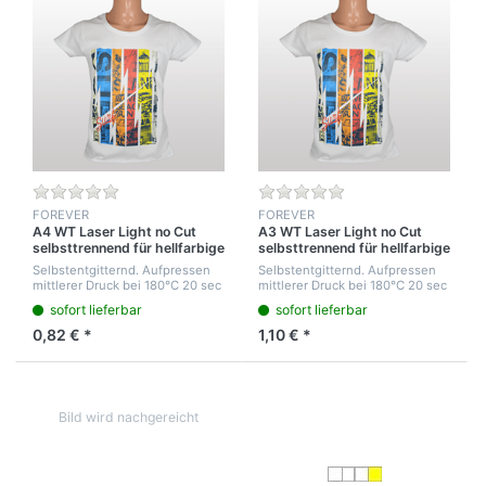
FOREVER
FOREVER
A4 WT Laser Light no Cut
A3 WT Laser Light no Cut
selbsttrennend für hellfarbige
selbsttrennend für hellfarbige
T-Shirts
T-Shirt
Selbstentgitternd. Aufpressen
Selbstentgitternd. Aufpressen
mittlerer Druck bei 180°C 20 sec
mittlerer Druck bei 180°C 20 sec
nach 5 sec abziehen.
nach 5 sec abziehen.
sofort lieferbar
sofort lieferbar
Nachpressen maximaler Druck
Nachpressen maximaler Druck
30sek. Gute Feinwaschfestigkeit
30sek. Gute Feinwaschfestigkeit
0,82 € *
1,10 € *
bei 40°C
bei 40°C