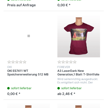
Preis auf Anfrage
0,00 € *
OKI
FOREVER
OKI ES7411 WT
A3 LaserDark New
Speichererweiterung 512 MB
Generation,1 Blatt T-Shirtfolie
RAM
für die Laser Drucker
Wird seitenrichtig ausgedruckt.
Es entgittert sich nicht. Der
flächige weiße Hintergrund kann
sofort lieferbar
sofort lieferbar
vor dem Transferieren aus
geplottet werden oder mit der
0,00 € *
ab 2,46 € *
Scher...