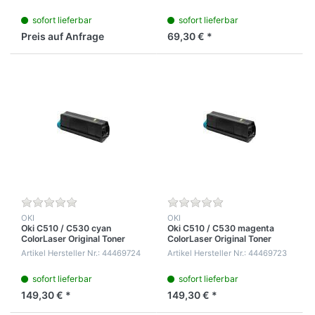
5% Tonerdichte
sofort lieferbar
sofort lieferbar
Preis auf Anfrage
69,30 € *
OKI
OKI
Oki C510 / C530 cyan
Oki C510 / C530 magenta
ColorLaser Original Toner
ColorLaser Original Toner
Kartusche für 5.000 Seiten
Kartusche für 5.000 Seiten
Artikel Hersteller Nr.: 44469724
Artikel Hersteller Nr.: 44469723
5% Tonerdichte
5% Tonerdichte
sofort lieferbar
sofort lieferbar
149,30 € *
149,30 € *