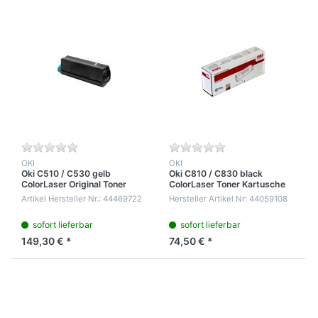
OKI
OKI
Oki C510 / C530 gelb
Oki C810 / C830 black
ColorLaser Original Toner
ColorLaser Toner Kartusche
Kartusche für 5.000 Seiten
für 8.000 Seiten 5%
Artikel Hersteller Nr.: 44469722
Hersteller Artikel Nr: 44059108
5% Tonerdichte
Tonerdichte
sofort lieferbar
sofort lieferbar
149,30 € *
74,50 € *