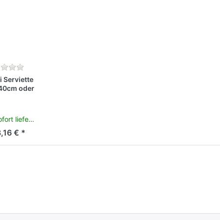
i Serviette
40cm oder
chdeckchen,
ester
fort lieferbar
,16 € *