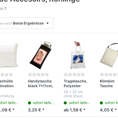
on
7
Beste Ergebnisse
iere nach
enhülle
Handytasche
Tragetasche,
Klimbim
imation
black 7x11cm,
Polyester
Tasche
in 40x40cm
Sublimation
weiss,
10x15cm 
26 x 32 cm,
bedruckbar
Sublimation,
Hänger
enfüllung
ohne Druck
verschluß
kurzer Griff,
Sublimati
in die
fort lieferbar
sofort lieferbar
sofort lieferbar
sofort lief
ntasche
bedruckb
elegt.
2,08 € *
3,25 € *
ab 1,58 € *
4,05 € *