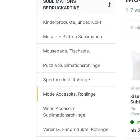
SUBLIMATIONS
BEDRUCKARTIKEL
1-7
v
Kinderprodukte, unbedruckt
Sort
Metall- + Platten Sublimation
Mousepads, Tischsets,
Puzzle Sublimationsrohlinge
Sportprodukt-Rohlinge
Mode Accesoirs, Rohlinge
Kiss
Subl
sat
Wohn Accesoirs,
Die
mit
Kiss
Sublimationsrohlinge
Reiß
wird 
so
Inne
eing
Vereins-, Fanprodukte, Rohlinge
ab 