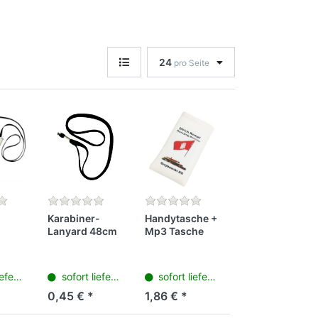
24
pro Seite
Karabiner-
Handytasche +
Lanyard 48cm
Mp3 Tasche
mit
schwarz
7x11cm, weiß
Sublimation
on
bedruckbar
erbar
sofort lieferbar
sofort lieferbar
ar
0,45 € *
1,86 € *