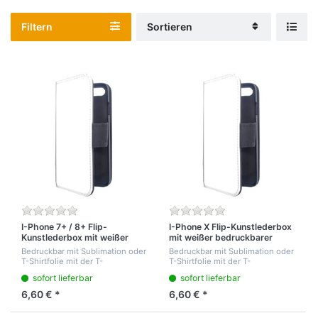
Filtern
Sortieren
I-Phone 7+ / 8+ Flip-
I-Phone X Flip-Kunstlederbox
Kunstlederbox mit weißer
mit weißer bedruckbarer
bedruckbarer Front
Front
Bedruckbar mit Sublimation oder
Bedruckbar mit Sublimation oder
T-Shirtfolie mit der T-
T-Shirtfolie mit der T-
Shirtpresse. Für
Shirtpresse. Für
sofort lieferbar
sofort lieferbar
berührungsloses digitales
berührungsloses digitales
Zahlen mit Karten an der
Zahlen mit Karten an der
6,60 € *
6,60 € *
Supermarktkasse
Supermarktkasse