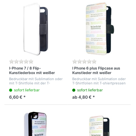
I-Phone 7 / 8 Flip-
I Phone 6 plus Flipcase aus
Kunstlederbox mit weißer
Kunstleder mit weißer
bedruckbarer Front
bedruckbarer Frontseite mit
Bedruckbar mit Sublimation oder
Bedruckbar mit Sublimation oder
Magnetverschluss
mit T-Shirtfolie mit der T-
T-Shirtfolien mit T-shiertpressen
Shirtpresse. Schwarze
sofort lieferbar
sofort lieferbar
Kunstlederbox, aufklappbar mit
Magnetverschluss. 3
6,60 € *
ab 4,80 € *
Kreditkartentaschen an d...