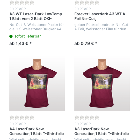
FOREVER
FOREVER
A3 WT Laser-Dark LowTemp
Forever Laserdark A3 WT A-
1 Blatt vom 2 Blatt OKI-
Foil No-Cut,
Weißdruck System
No-Cut-B, Weisstoner Papier für
gelber Rückseitendruck-No-Cut-
die OKI Weisstoner Drucker A4
A Foil, Weisstoner Film für den
ES7411 und A3 ES9420 WT.-
OKI Weisstoner Drucker A3
sofort lieferbar
Laser-Dark NoCut Low-Temp B,
ES9420 WT.- Laser-Dark NoCut
9500095020 ergibt den
A holt das Toner Image aus dem
ab 0,79 € *
ab 1,43 € *
freigestellten we...
Drucker....
FOREVER
FOREVER
A4 LaserDark New
A3 LaserDark New
Generation,1 Blatt T-Shirtfolie
Generation,1 Blatt T-Shirtfolie
für die neuen Drucker
für die Laser Drucker
Wird seitenrichtig ausgedruckt.
Wird seitenrichtig ausgedruckt.