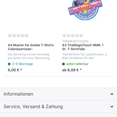
THEMAGICTOUCH
A4 Muster für dunkle T-Shirts
A3 TheMagicTouch WoW, 1
Colorlasertoner-
St. T-Shirtfolie
Transferfolien, 3 Blatt,
selbstentgitternd für dunkle
Die Sendung kommt einmalig
Transferfolie für LaserDrucker. 2
vollflächiger Weissdruck
T-Shirts. Ideal für Logos und
pro Sorte mit einer Rechnung.
Blatt Verfahren für den
Patches
Bei Versand klicken Sie bitte
entgitterten Druck von farbigen
3-6 Werktage
sofort lieferbar
Post ohne Zustellnachweis an.
Motiven auf dunkle T-Shirts.
Die Rechnung Zahlen Sie bitte
6,00 € *
ab 8,09 € *
sofort nac...
Informationen
Service, Versand & Zahlung