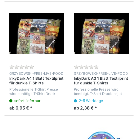
GRZYBOWSKI-FREE-LIVE-FOOD
GRZYBOWSKI-FREE-LIVE-FOOD
InkyDark A4 1 Blatt Textilprint
InkyDark A3 1 Blatt Textilprint
für dunkle T-Shirts
für dunkle T-Shirts
Tintenstrahl / Inkjetdrucker
Tintenstrahl / Inkjetdrucker
Professionelle T-Shirt Presse
Professionelle Presse wird
wird benötigt. T-Shirt Druck
benötigt. T-Shirt Druck Inkjet
Inkjet Dark auf dunkle T-Shirt.
Dark auf dunkle T-Shirt.
sofort lieferbar
2-5 Werktage
Tintenstrahl Textildruck für
Tintenstrahl Textildruck für
dunkle T-Shirts
dunkle T-Shirts
ab 0,95 € *
ab 2,38 € *