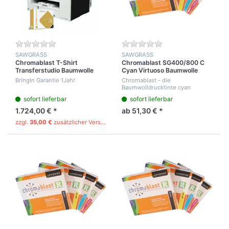
SAWGRASS
SAWGRASS
Chromablast T-Shirt
Chromablast SG400/800 C
Transferstudio Baumwolle
Cyan Virtuoso Baumwolle
Textilpresse
Geltinte
BringIn Garantie 1Jahr
Chromablast - die
38x38cm+Virtuoso SG800
Baumwolldrucktinte cyan
Drucker A3 42x30cm +
Cartridge, 29 ml für Ricoh
sofort lieferbar
sofort lieferbar
Chromablast Tintenset SG-
400/800 + Imagemedia A3
1.724,00 € *
ab 51,30 € *
100 Bl
zzgl.
35,00 €
zusätzlicher Versandgebühr