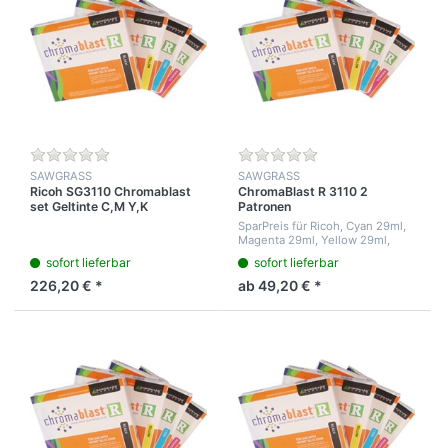
SAWGRASS
SAWGRASS
Ricoh SG3110 Chromablast
ChromaBlast R 3110 2
set Geltinte C,M Y,K
Patronen
SparPreis für Ricoh, Cyan 29ml,
Magenta 29ml, Yellow 29ml,
black 42ml. bei Schwarz ist mehr
sofort lieferbar
sofort lieferbar
Tinte und daher teurer.
226,20 € *
ab 49,20 € *