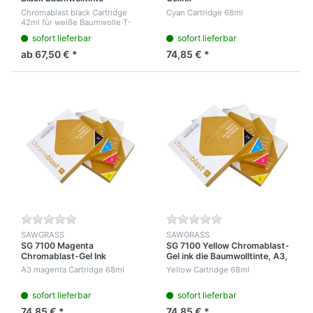
Chromablast
Chromablast black Cartridge
Cyan Cartridge 68ml
42ml für weiße Baumwolle T-
Shirts Sawgrass Virtouso
sofort lieferbar
sofort lieferbar
Gelsprinter
ab 67,50 € *
74,85 € *
SAWGRASS
SAWGRASS
SG 7100 Magenta
SG 7100 Yellow Chromablast-
Chromablast-Gel Ink
Gel ink die Baumwolltinte, A3,
Baumwolle Tinte
A3 magenta Cartridge 68ml
Yellow Cartridge 68ml
sofort lieferbar
sofort lieferbar
74,85 € *
74,85 € *