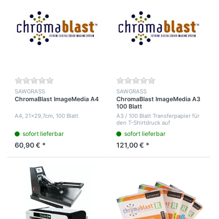
SAWGRASS
SAWGRASS
ChromaBlast ImageMedia A4
ChromaBlast ImageMedia A3
100 Blatt
A4, 21x29,7cm, 100 Blatt
A3 / 100 Blatt Transferpapier für
den T-Shirtdruck auf
Baumwollstoffe
sofort lieferbar
sofort lieferbar
60,90 € *
121,00 € *