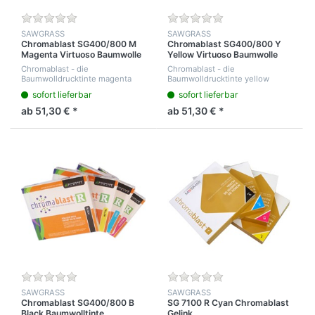
SAWGRASS
SAWGRASS
Chromablast SG400/800 M
Chromablast SG400/800 Y
Magenta Virtuoso Baumwolle
Yellow Virtuoso Baumwolle
Geltinte
Geltinte
Chromablast - die
Chromablast - die
Baumwolldrucktinte magenta
Baumwolldrucktinte yellow
Cartridge, 29 ml für Ricoh
Cartridge, 29 ml für Ricoh
sofort lieferbar
sofort lieferbar
ab 51,30 € *
ab 51,30 € *
SAWGRASS
SAWGRASS
Chromablast SG400/800 B
SG 7100 R Cyan Chromablast
Black Baumwolltinte
Gelink