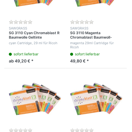
SAWGRASS
SAWGRASS
SG 3110 Cyan Chromablast R
SG 3110 Magenta
Baumwolle Geltinte
Chromablast Baumwoll-
Geltinte
cyan Cartridge, 29 ml für Ricoh
magenta 29ml Cartridge für
Ricoh
sofort lieferbar
sofort lieferbar
ab 49,20 € *
49,80 € *