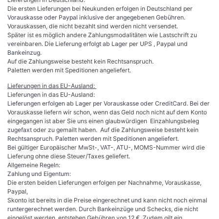
Die ersten Lieferungen bei Neukunden erfolgen in Deutschland per
Vorauskasse oder Paypal inklusive der angegebenen Gebühren.
Vorauskassen, die nicht bezahlt sind werden nicht versendet.
Später
ist es möglich andere Zahlungsmodalitäten wie Lastschrift zu
vereinbaren. Die Lieferung erfolgt ab Lager per UPS , Paypal und
Bankeinzug.
Auf die Zahlungsweise besteht kein Rechtsanspruch.
Paletten werden mit Speditionen angeliefert.
Lieferungen in das EU-Ausland:
Lieferungen in das EU-Ausland:
Lieferungen erfolgen ab Lager per Vorauskasse oder CreditCard. Bei der
Vorauskasse liefern wir schon, wenn das Geld noch nicht auf dem Konto
eingegangen ist aber Sie uns einen glaubwürdigen Einzahlungsbeleg
zugefaxt oder zu gemailt haben. Auf die Zahlungsweise besteht kein
Rechtsanspruch. Paletten werden mit Speditionen angeliefert.
Bei gültiger Europäischer MwSt-, VAT-, ATU-, MOMS-Nummer wird die
Lieferung ohne diese Steuer/Taxes geliefert.
Allgemeine Regeln:
Zahlung und Eigentum:
Die ersten beiden Lieferungen erfolgen per Nachnahme, Vorauskasse,
Paypal,
Skonto ist bereits in die Preise eingerechnet und kann nicht noch einmal
runtergerechnet werden. Durch Bankeinzüge und Schecks, die nicht
eingelöst werden, entstehen Gebühren von 12 €. Zudem gilt ein